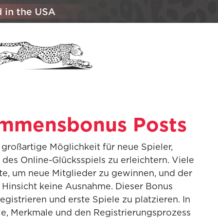
kommensbonus Posts
großartige Möglichkeit für neue Spieler,
 des Online-Glücksspiels zu erleichtern. Viele
te, um neue Mitglieder zu gewinnen, und der
r Hinsicht keine Ausnahme. Dieser Bonus
registrieren und erste Spiele zu platzieren. In
ile, Merkmale und den Registrierungsprozess