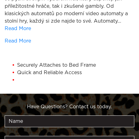
příležitostné hráče, tak i zkušené gambly. Od
klasických automatů po moderní video automaty a
stolní hry, každý si zde najde to své. Automaty…
Read More
Read More
Securely Attaches to Bed Frame
Quick and Reliable Access
1 Year Warranty
Have Questions? Contact us today.