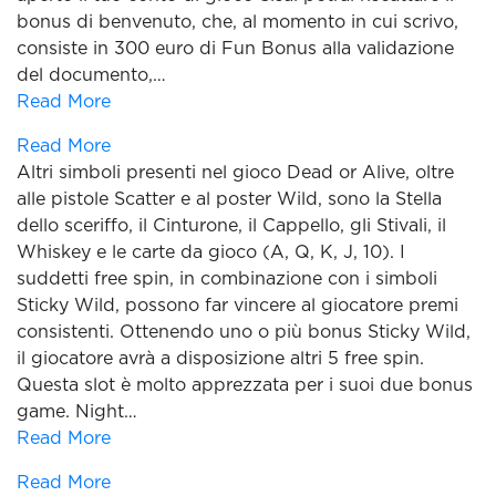
bonus di benvenuto, che, al momento in cui scrivo,
consiste in 300 euro di Fun Bonus alla validazione
del documento,…
Read More
Read More
Altri simboli presenti nel gioco Dead or Alive, oltre
alle pistole Scatter e al poster Wild, sono la Stella
dello sceriffo, il Cinturone, il Cappello, gli Stivali, il
Whiskey e le carte da gioco (A, Q, K, J, 10). I
suddetti free spin, in combinazione con i simboli
Sticky Wild, possono far vincere al giocatore premi
consistenti. Ottenendo uno o più bonus Sticky Wild,
il giocatore avrà a disposizione altri 5 free spin.
Questa slot è molto apprezzata per i suoi due bonus
game. Night…
Read More
Read More