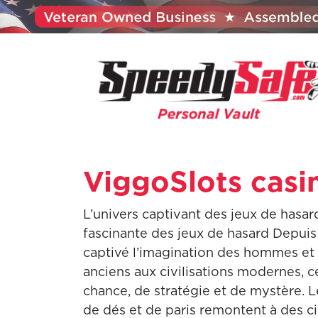
ViggoSlots casi
L’univers captivant des jeux de hasard
fascinante des jeux de hasard Depuis 
captivé l’imagination des hommes et
anciens aux civilisations modernes, 
chance, de stratégie et de mystère. 
de dés et de paris remontent à des c