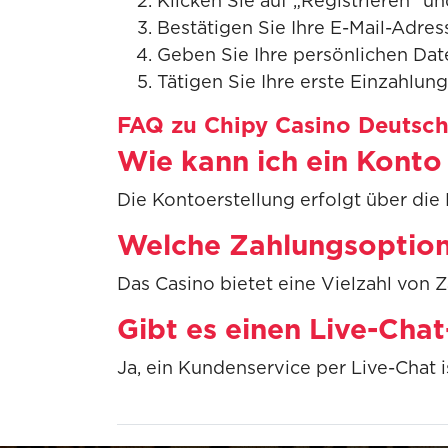
Klicken Sie auf „Registrieren“ u
Bestätigen Sie Ihre E-Mail-Adre
Geben Sie Ihre persönlichen Date
Tätigen Sie Ihre erste Einzahlun
FAQ zu Chipy Casino Deutsc
Wie kann ich ein Konto 
Die Kontoerstellung erfolgt über die
Welche Zahlungsoption
Das Casino bietet eine Vielzahl von
Gibt es einen Live-Cha
Ja, ein Kundenservice per Live-Chat 