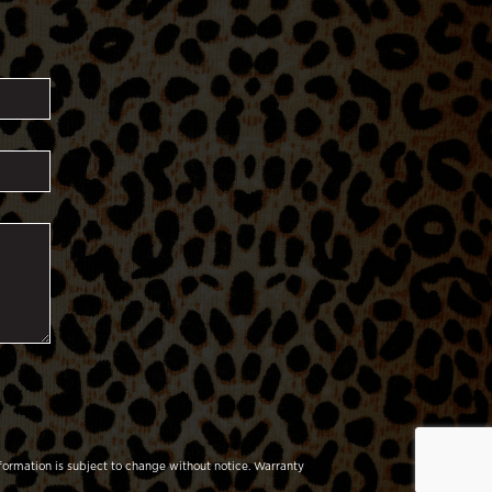
formation is subject to change without notice.
Warranty