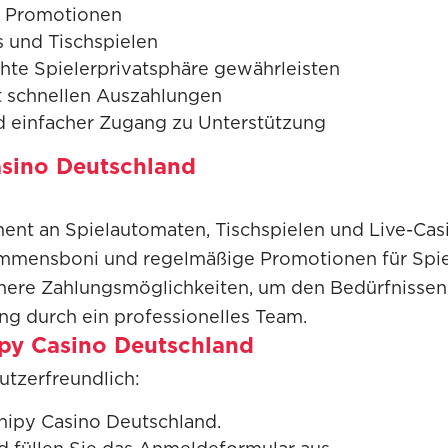
 Promotionen
s und Tischspielen
hte Spielerprivatsphäre gewährleisten
t schnellen Auszahlungen
d einfacher Zugang zu Unterstützung
sino Deutschland
ment an Spielautomaten, Tischspielen und Live-Cas
ommensboni und regelmäßige Promotionen für Spie
here Zahlungsmöglichkeiten, um den Bedürfnissen 
ng durch ein professionelles Team.
ipy Casino Deutschland
utzerfreundlich:
hipy Casino Deutschland.