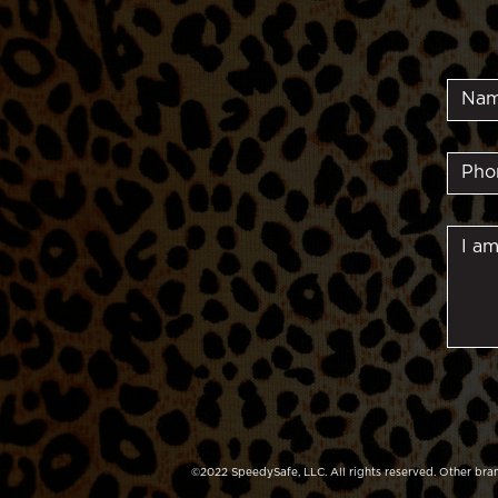
©2022 SpeedySafe, LLC. All rights reserved. Other bran