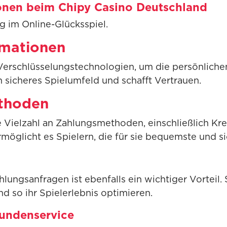
onen beim Chipy Casino Deutschland
g im Online-Glücksspiel.
rmationen
erschlüsselungstechnologien, um die persönlichen
in sicheres Spielumfeld und schafft Vertrauen.
ethoden
 Vielzahl an Zahlungsmethoden, einschließlich Kre
rmöglicht es Spielern, die für sie bequemste und 
lungsanfragen ist ebenfalls ein wichtiger Vorteil.
 so ihr Spielerlebnis optimieren.
Kundenservice