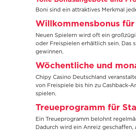
Boni sind ein attraktives Merkmal jed
Willkommensbonus für 
Neuen Spielern wird oft ein großzü
oder Freispielen erhältlich sein. Da
gewinnen.
Wöchentliche und mona
Chipy Casino Deutschland veranstalt
von Freispiele bis hin zu Cashback-
spielen.
Treueprogramm für St
Ein Treueprogramm belohnt regelmäß
Dadurch wird ein Anreiz geschaffen, a