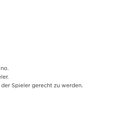
ino.
ler.
der Spieler gerecht zu werden.