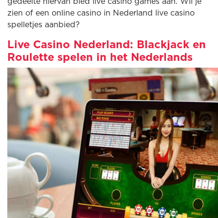
gedeelte hiervan bied live casino games aan. Wil je
zien of een online casino in Nederland live casino
spelletjes aanbied?
Live Casino Nederland: Blackjack en
Roulette spelen in het Nederlands