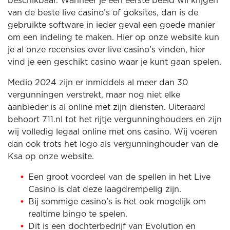
beschikbaar. Wanneer je een eerste beeld wil krijgen
van de beste live casino’s of goksites, dan is de
gebruikte software in ieder geval een goede manier
om een indeling te maken. Hier op onze website kun
je al onze recensies over live casino’s vinden, hier
vind je een geschikt casino waar je kunt gaan spelen.
Medio 2024 zijn er inmiddels al meer dan 30
vergunningen verstrekt, maar nog niet elke
aanbieder is al online met zijn diensten. Uiteraard
behoort 711.nl tot het rijtje vergunninghouders en zijn
wij volledig legaal online met ons casino. Wij voeren
dan ook trots het logo als vergunninghouder van de
Ksa op onze website.
Een groot voordeel van de spellen in het Live
Casino is dat deze laagdrempelig zijn.
Bij sommige casino’s is het ook mogelijk om
realtime bingo te spelen.
Dit is een dochterbedrijf van Evolution en