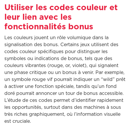
Utiliser les codes couleur et
leur lien avec les
fonctionnalités bonus
Les couleurs jouent un rôle volumique dans la
signalisation des bonus. Certains jeux utilisent des
codes couleur spécifiques pour distinguer les
symboles ou indications de bonus, tels que des
couleurs vibrantes (rouge, or, violet), qui signalent
une phase critique ou un bonus à venir. Par exemple,
un symbole rouge vif pourrait indiquer un “wild” prêt
à activer une fonction spéciale, tandis qu’un fond
doré pourrait annoncer un tour de bonus accessible.
L’étude de ces codes permet d’identifier rapidement
les opportunités, surtout dans des machines à sous
très riches graphiquement, où l’information visuelle
est cruciale.