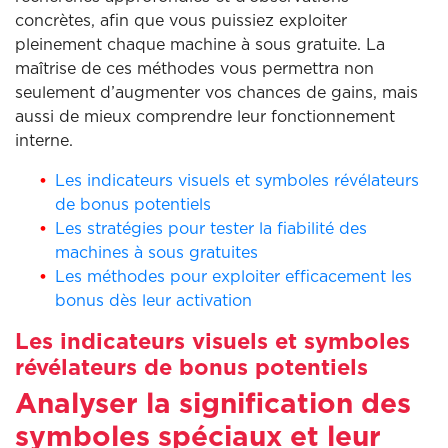
concrètes, afin que vous puissiez exploiter
pleinement chaque machine à sous gratuite. La
maîtrise de ces méthodes vous permettra non
seulement d’augmenter vos chances de gains, mais
aussi de mieux comprendre leur fonctionnement
interne.
Les indicateurs visuels et symboles révélateurs
de bonus potentiels
Les stratégies pour tester la fiabilité des
machines à sous gratuites
Les méthodes pour exploiter efficacement les
bonus dès leur activation
Les indicateurs visuels et symboles
révélateurs de bonus potentiels
Analyser la signification des
symboles spéciaux et leur