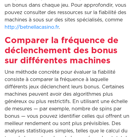
un bonus dans chaque jeu. Pour approfondir, vous
pouvez consulter des ressources sur la fiabilité des
machines à sous sur des sites spécialisés, comme
http://betnellacasino.fr
.
Comparer la fréquence de
déclenchement des bonus
sur différentes machines
Une méthode concrète pour évaluer la fiabilité
consiste à comparer la fréquence à laquelle
différents jeux déclenchent leurs bonus. Certaines
machines peuvent avoir des algorithmes plus
généreux ou plus restrictifs. En utilisant une échelle
de mesures — par exemple, nombre de spins par
bonus — vous pouvez identifier celles qui offrent un
meilleur rendement ou sont plus prévisibles. Des
analyses statistiques simples, telles que le calcul du