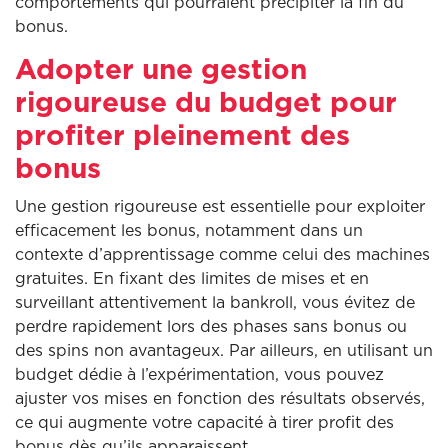
comportements qui pourraient précipiter la fin du
bonus.
Adopter une gestion
rigoureuse du budget pour
profiter pleinement des
bonus
Une gestion rigoureuse est essentielle pour exploiter
efficacement les bonus, notamment dans un
contexte d’apprentissage comme celui des machines
gratuites. En fixant des limites de mises et en
surveillant attentivement la bankroll, vous évitez de
perdre rapidement lors des phases sans bonus ou
des spins non avantageux. Par ailleurs, en utilisant un
budget dédie à l’expérimentation, vous pouvez
ajuster vos mises en fonction des résultats observés,
ce qui augmente votre capacité à tirer profit des
bonus dès qu’ils apparaissent.