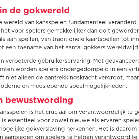
 in de gokwereld
 wereld van kansspelen fundamenteel veranderd. 
s het voor spelers gemakkelijker dan ooit geword
 aan spellen, van traditionele kaartspellen tot inn
ot een toename van het aantal gokkers wereldwijd
n verbeterde gebruikerservaring. Met geavanceerde
menten worden spelers ondergedompeld in een virt
t niet alleen de aantrekkingskracht vergroot, maa
 moderne en meeslepende speelmogelijkheden.
n bewustwording
ansspelen is het cruciaal om verantwoordelijk te
 is essentieel voor zowel nieuwe als ervaren spel
ogelijke gokverslaving herkennen. Het is daarom 
 aanbieden om spelers te helpen verantwoord te 