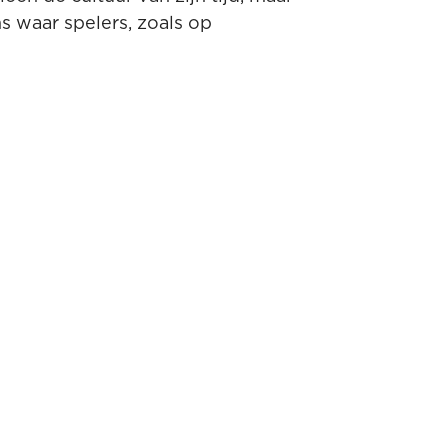
s waar spelers, zoals op