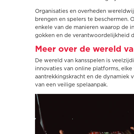
Organisaties en overheden wereldwij
brengen en spelers te beschermen. O
enkele van de manieren waarop de in
gokken en de verantwoordelijkheid di
Meer over de wereld v
De wereld van kansspelen is veelzijdig
innovaties van online platforms, elk
aantrekkingskracht en de dynamiek v
van een veilige spelaanpak.