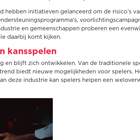
d hebben initiatieven gelanceerd om de risico’s v
ndersteuningsprogramma’s, voorlichtingscampagnes
dustrie en gemeenschappen proberen een evenwich
e daarbij komt kijken.
an kansspelen
 en blijft zich ontwikkelen. Van de traditionele spe
e trend biedt nieuwe mogelijkheden voor spelers. H
an deze industrie kan spelers helpen een welove