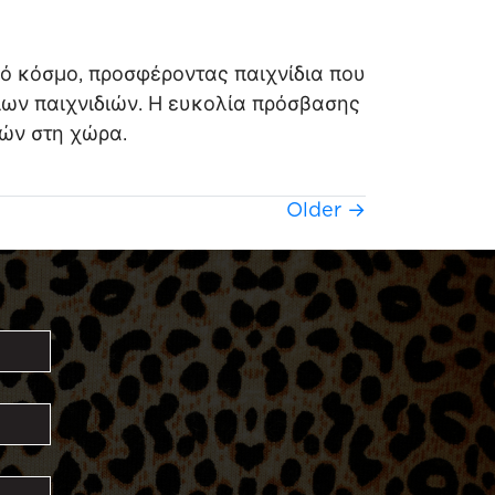
κό κόσμο, προσφέροντας παιχνίδια που
ζιων παιχνιδιών. Η ευκολία πρόσβασης
ιών στη χώρα.
Older
→