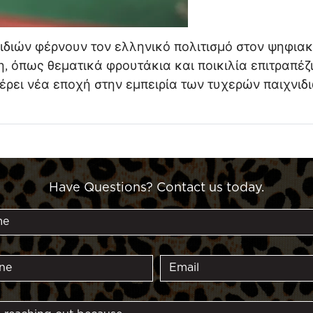
νιδιών φέρνουν τον ελληνικό πολιτισμό στον ψηφια
η, όπως θεματικά φρουτάκια και ποικιλία επιτραπέ
έρει νέα εποχή στην εμπειρία των τυχερών παιχνιδ
Have Questions? Contact us today.