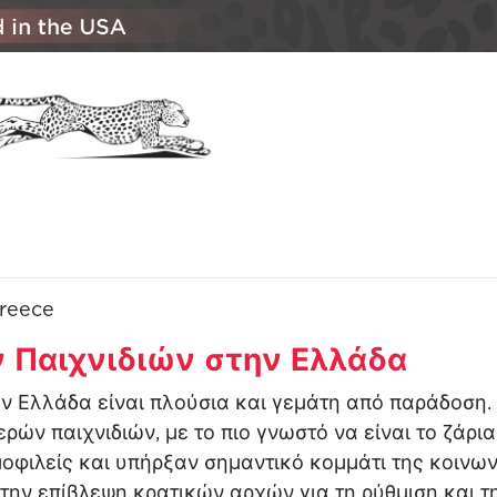
Greece
ν Παιχνιδιών στην Ελλάδα
ην Ελλάδα είναι πλούσια και γεμάτη από παράδοση.
ών παιχνιδιών, με το πιο γνωστό να είναι το ζάρια
οφιλείς και υπήρξαν σημαντικό κομμάτι της κοινω
 την επίβλεψη κρατικών αρχών για τη ρύθμιση και τ