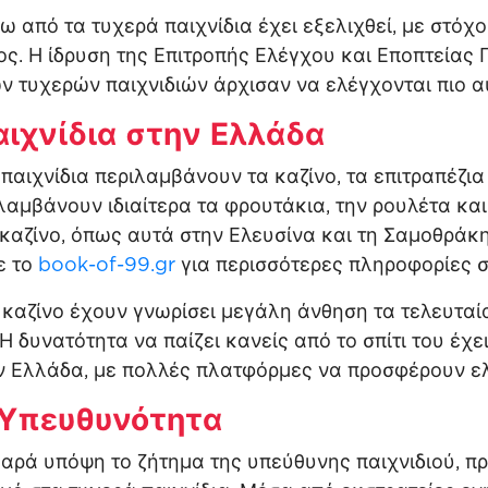
ω από τα τυχερά παιχνίδια έχει εξελιχθεί, με στόχ
ος. Η ίδρυση της Επιτροπής Ελέγχου και Εποπτείας 
ων τυχερών παιχνιδιών άρχισαν να ελέγχονται πιο α
ιχνίδια στην Ελλάδα
παιχνίδια περιλαμβάνουν τα καζίνο, τα επιτραπέζια π
αμβάνουν ιδιαίτερα τα φρουτάκια, την ρουλέτα και
 καζίνο, όπως αυτά στην Ελευσίνα και τη Σαμοθρά
ε το
book-of-99.gr
για περισσότερες πληροφορίες σχ
 καζίνο έχουν γνωρίσει μεγάλη άνθηση τα τελευταί
Η δυνατότητα να παίζει κανείς από το σπίτι του έχε
ην Ελλάδα, με πολλές πλατφόρμες να προσφέρουν ε
 Υπευθυνότητα
αρά υπόψη το ζήτημα της υπεύθυνης παιχνιδιού, π