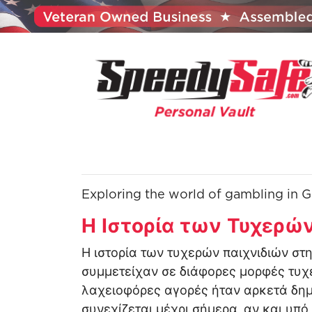
Exploring the world of gambling in 
Η Ιστορία των Τυχερώ
Η ιστορία των τυχερών παιχνιδιών στ
συμμετείχαν σε διάφορες μορφές τυχερ
λαχειοφόρες αγορές ήταν αρκετά δημ
συνεχίζεται μέχρι σήμερα, αν και υπό