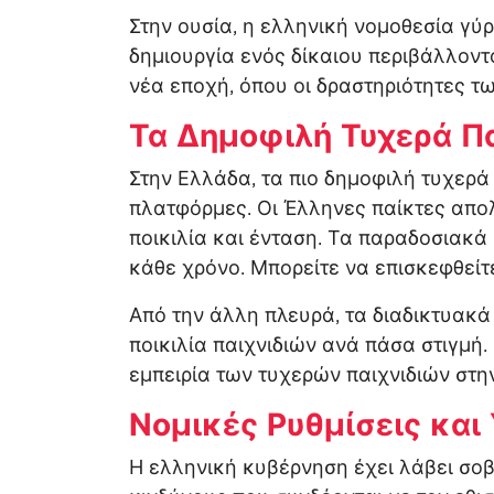
Στην ουσία, η ελληνική νομοθεσία γύρ
δημιουργία ενός δίκαιου περιβάλλοντ
νέα εποχή, όπου οι δραστηριότητες τ
Τα Δημοφιλή Τυχερά Πα
Στην Ελλάδα, τα πιο δημοφιλή τυχερά 
πλατφόρμες. Οι Έλληνες παίκτες απολ
ποικιλία και ένταση. Τα παραδοσιακά
κάθε χρόνο. Μπορείτε να επισκεφθείτ
Από την άλλη πλευρά, τα διαδικτυακά
ποικιλία παιχνιδιών ανά πάσα στιγμή. 
εμπειρία των τυχερών παιχνιδιών στ
Νομικές Ρυθμίσεις και
Η ελληνική κυβέρνηση έχει λάβει σοβ