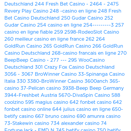
Deutschland
244 Fresh Bet Casino -
2464 - 2475
Revery Play Casino
248 -casino en ligne
248 Fresh
Bet Casino Deutschland
250 Gudar Casino
252
Gudar Casino
254 casino en ligne
254---------3
257
casino en ligne fiable
259
2598-RodeoSlot Casino
260 meilleur casino en ligne france
262
264
GoldRun Casino
265 GoldRun Casino
266 GoldRun
Casino Deutschland
268-casino francais en ligne
270
BeepBeep Casino -
277 ---
295 WooCasino
Deutschland
301 Crazy Fox Casino Deutschland
3056 - 3067 BroWinner Casino
33-Spinanga Casino
Italia
330
3380-BroWinner Casino
3600anch
365-
casino
37-Pelican casino
3938-Beep Beep Germany
3944-Freshbet Austria
5670-DivaSpin Casino
588
coolzino
595 magius casino
642 fonbet casino
642
fonbet casino online
644 julius casino en ligne
650-
betify casino
667 bruno casino
690 amunra casino
73-Stakewin casino
734 alexander casino
74
FortuneJack - EMD N
745 betify casino
750 betify