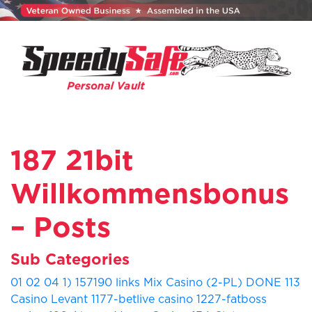
187 21bit
Willkommensbonus
– Posts
Sub Categories
01
02
04
1) 157190 links Mix Casino (2-PL) DONE
113
Casino Levant
1177-betlive casino
1227-fatboss